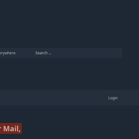
erywhere
Login
 Mail,