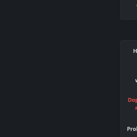
H
Dop
Pro