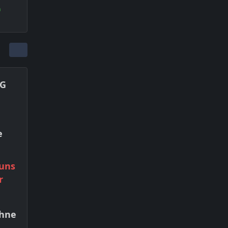
n
PG
e
 uns
r
ohne