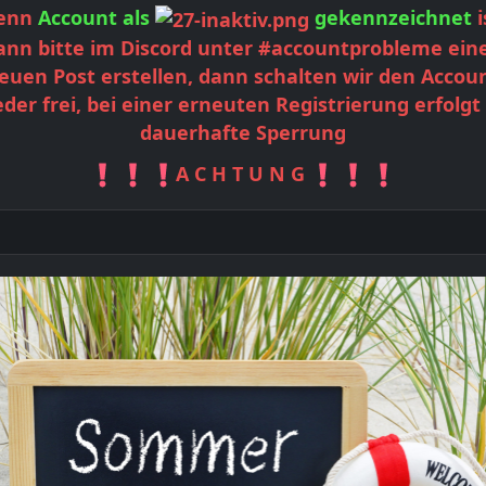
enn
Account als
gekennzeichnet
i
ann bitte im Discord unter #accountprobleme ein
euen Post erstellen, dann schalten wir den Accou
der frei, bei einer erneuten Registrierung erfolgt
dauerhafte Sperrung
A C H T U N G