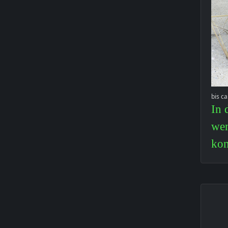
bis c
In 
wen
kom