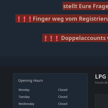
stellt Eure Fra
Finger weg vom Registrier
Doppelaccounts 
LPG
Opening Hours
Forum der
Monday
Closed
Tuesday
Closed
Wednesday
Closed