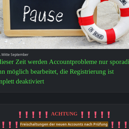
a. Mitte September
dieser Zeit werden Accountprobleme nur sporad
n möglich bearbeitet, die Registrierung ist
plett deaktiviert
ACHTUNG
Freischaltungen der neuen Accounts nach Prüfung